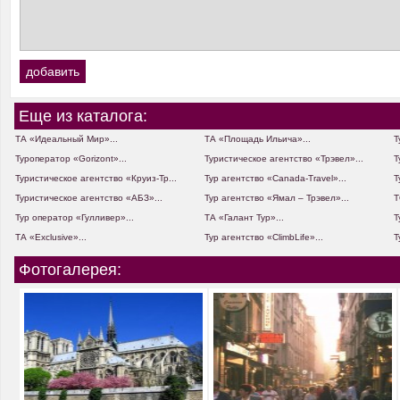
Еще из каталога:
ТА «Идеальный Мир»...
ТА «Площадь Ильича»...
Т
Туроператор «Gorizont»...
Туристическое агентство «Трэвел»...
Т
Туристическое агентство «Круиз-Тр...
Тур агентство «Canada-Travel»...
Т
Туристическое агентство «АБЗ»...
Тур агентство «Ямал – Трэвел»...
Т
Тур оператор «Гулливер»...
ТА «Галант Тур»...
Т
ТА «Exclusive»...
Тур агентство «ClimbLife»...
Т
Фотогалерея: