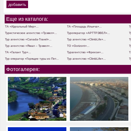
Еще из каталога:
ТА «Идеальный Мир»...
ТА «Площадь Ильича»...
Т
Туристическое агентство «Трэвел»...
Туроператор «АРТТРЭВЕЛ»...
Т
Тур агентство «Canada-Travel»...
Тур агентство «ClimbLife»...
Т
Тур агентство «Ямал – Трэвел»...
ТО «Gorizont»...
Т
ТА «Галант Тур»...
Турагентство «Фреези»...
Т
Тур оператор «Горящие туры из Пет...
Тур агентство «ClimbLife»...
Т
Фотогалерея: