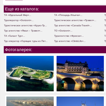
Еще из каталога:
ТА «Идеальный Мир»...
ТА «Площадь Ильича»...
Т
Туроператор «Gorizont»...
Туристическое агентство «Трэвел»...
Т
Туристическое агентство «Круиз-Тр...
Тур агентство «Canada-Travel»...
Т
Тур агентство «Ямал – Трэвел»...
ТО «Gorizont»...
Т
ТА «Галант Тур»...
Турагентство «Фреези»...
Т
Тур оператор «Горящие туры из Пет...
Тур агентство «ClimbLife»...
Т
Фотогалерея: