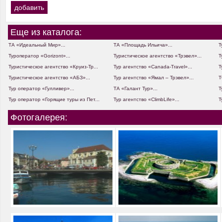
Еще из каталога:
ТА «Идеальный Мир»...
ТА «Площадь Ильича»...
Т
Туроператор «Gorizont»...
Туристическое агентство «Трэвел»...
Т
Туристическое агентство «Круиз-Тр...
Тур агентство «Canada-Travel»...
Т
Туристическое агентство «АБЗ»...
Тур агентство «Ямал – Трэвел»...
Т
Тур оператор «Гулливер»...
ТА «Галант Тур»...
Т
Тур оператор «Горящие туры из Пет...
Тур агентство «ClimbLife»...
Т
Фотогалерея: