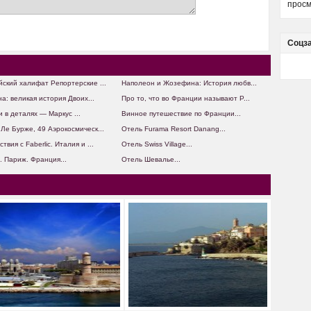
просм
Соцз
ский халифат Репортерские ...
Наполеон и Жозефина: История любв...
а: великая история Двоих...
Про то, что во Франции называют P...
 в деталях — Маркус ...
Винное путешествие по Франции...
Ле Бурже, 49 Аэрокосмическ...
Отель Furama Resort Danang...
твия с Faberlic. Италия и ...
Отель Swiss Village...
. Париж. Франция...
Отель Шевалье...