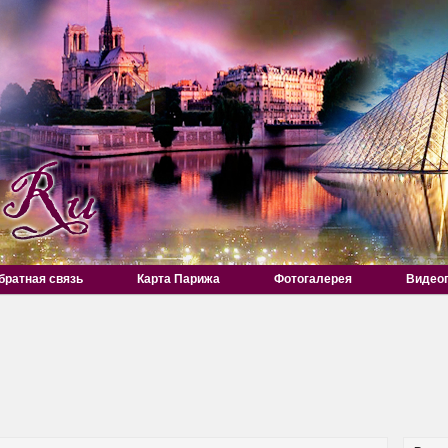
братная связь
Карта Парижа
Фотогалерея
Видео