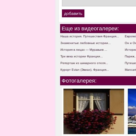
Еще из видеогалереи:
Наша история. Путешествия Франция...
Европей
Знаменитые любовные истории...
Он и Он
История в лицах — Муравьев ...
Истории
Три века истории Франции...
Париж, 
Репортаж из шикарного отеля...
Путешес
Курорт Evian (Эвиан), Франция...
Mancart
Фотогалерея: