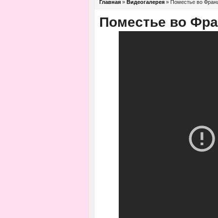
Главная
»
Видеогалерея
»
Поместье во Фран
Поместье во Фр