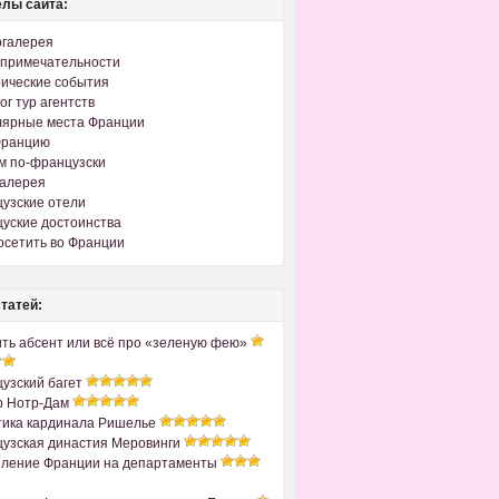
лы сайта:
огалерея
примечательности
ические события
ог тур агентств
лярные места Франции
Францию
м по-французски
галерея
узские отели
уские достоинства
осетить во Франции
татей:
ить абсент или всё про «зеленую фею»
узский багет
р Нотр-Дам
ика кардинала Ришелье
узская династия Меровинги
ление Франции на департаменты