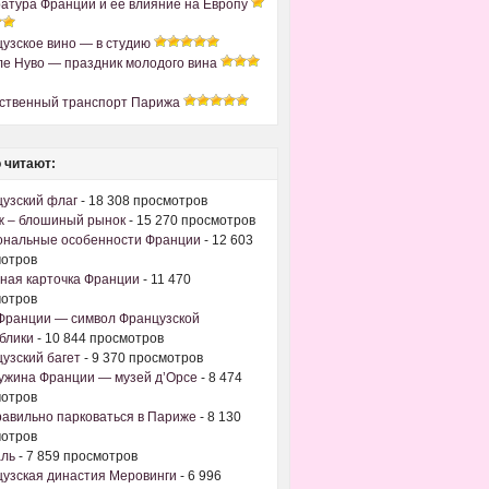
атура Франции и ее влияние на Европу
узское вино — в студию
е Нуво — праздник молодого вина
ственный транспорт Парижа
 читают:
узский флаг
- 18 308 просмотров
 – блошиный рынок
- 15 270 просмотров
ональные особенности Франции
- 12 603
отров
ная карточка Франции
- 11 470
отров
Франции — символ Французской
блики
- 10 844 просмотров
узский багет
- 9 370 просмотров
жина Франции — музей д’Орсе
- 8 474
отров
равильно парковаться в Париже
- 8 130
отров
аль
- 7 859 просмотров
узская династия Меровинги
- 6 996