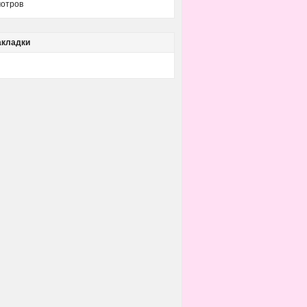
отров
акладки