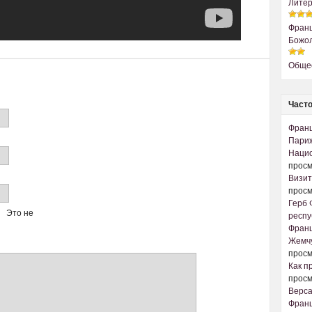
Литер
Франц
Божол
Обще
Часто
Франц
Париж
Наци
просм
Визит
просм
Герб 
Это не
респу
Франц
Жемчу
просм
Как п
просм
Верс
Франц