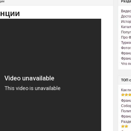
Разде
ции
анции
Виде
Досто
Истор
Катал
Попу
Про 
Туриз
Фото
Франц
Франц
Что п
ТОП с
Как п
Франц
Собо
Полит
Франц
Разде