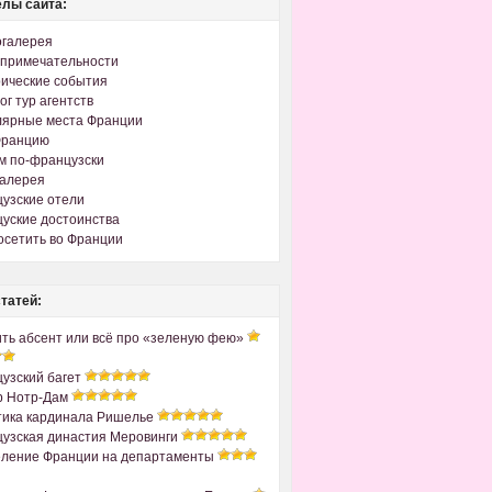
лы сайта:
огалерея
примечательности
ические события
ог тур агентств
лярные места Франции
Францию
м по-французски
галерея
узские отели
уские достоинства
осетить во Франции
татей:
ить абсент или всё про «зеленую фею»
узский багет
р Нотр-Дам
ика кардинала Ришелье
узская династия Меровинги
ление Франции на департаменты