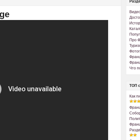
Разде
age
Виде
Досто
Истор
Катал
Попу
Про 
Туриз
Фото
Франц
Франц
Что п
ТОП с
Как п
Франц
Собо
Полит
Франц
Разде