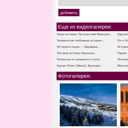
Еще из видеогалереи:
Наша история. Путешествия Франция...
Европей
Знаменитые любовные истории...
Он и Он
История в лицах — Муравьев ...
Истории
Три века истории Франции...
Париж, 
Репортаж из шикарного отеля...
Путешес
Курорт Evian (Эвиан), Франция...
Mancart
Фотогалерея: