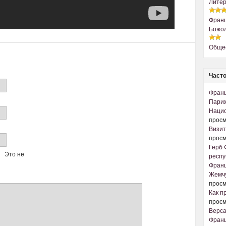
Литер
Франц
Божол
Обще
Часто
Франц
Париж
Наци
просм
Визит
просм
Герб 
Это не
респу
Франц
Жемчу
просм
Как п
просм
Верс
Франц