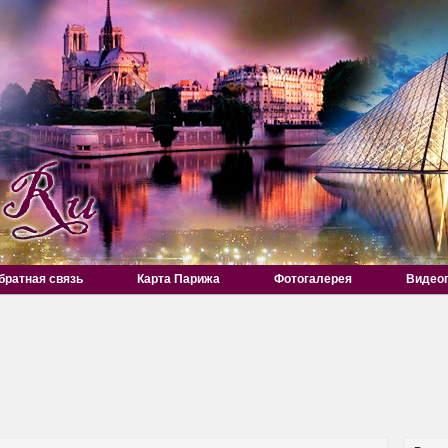
братная связь
Карта Парижа
Фотогалерея
Видео