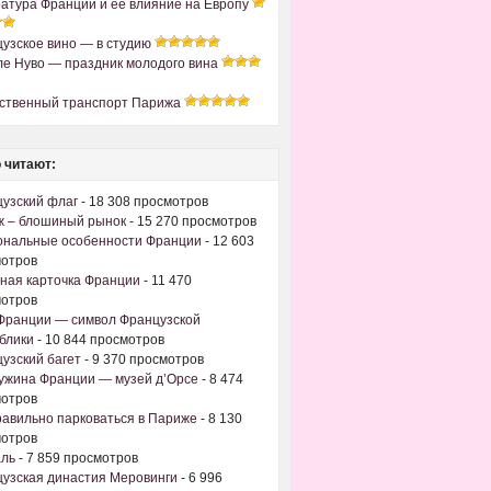
атура Франции и ее влияние на Европу
узское вино — в студию
е Нуво — праздник молодого вина
ственный транспорт Парижа
 читают:
узский флаг
- 18 308 просмотров
 – блошиный рынок
- 15 270 просмотров
ональные особенности Франции
- 12 603
отров
ная карточка Франции
- 11 470
отров
Франции — символ Французской
блики
- 10 844 просмотров
узский багет
- 9 370 просмотров
жина Франции — музей д’Орсе
- 8 474
отров
равильно парковаться в Париже
- 8 130
отров
аль
- 7 859 просмотров
узская династия Меровинги
- 6 996