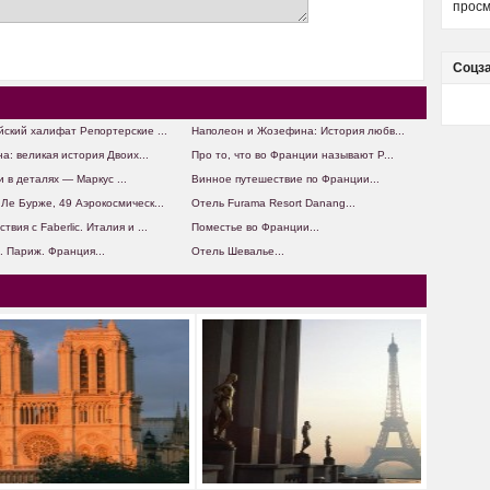
просм
Соцз
ский халифат Репортерские ...
Наполеон и Жозефина: История любв...
а: великая история Двоих...
Про то, что во Франции называют P...
 в деталях — Маркус ...
Винное путешествие по Франции...
Ле Бурже, 49 Аэрокосмическ...
Отель Furama Resort Danang...
твия с Faberlic. Италия и ...
Поместье во Франции...
. Париж. Франция...
Отель Шевалье...