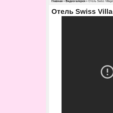
Главная
»
Видеогалерея
»
Отель Swiss Village
Отель Swiss Vill