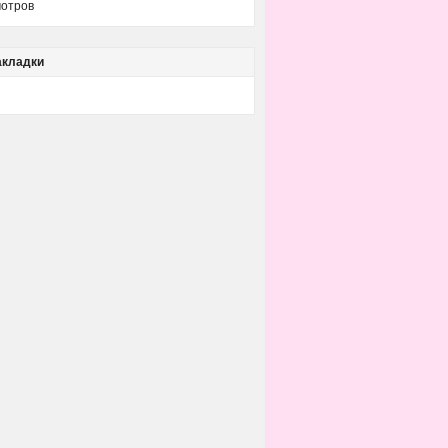
отров
акладки