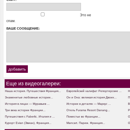
Это не
спам.
ВАШЕ СООБЩЕНИЕ:
Еще из видеогалереи:
Наша история. Путешествия Франция...
Европейский халифат Репортерские ...
Н
Знаменитые любовные истории...
Он и Она: великая история Двоих...
П
История в лицах — Муравьев ...
Истории в деталях — Маркус ...
В
Три века истории Франции...
Отель Furama Resort Danang...
Р
Путешествия с Faberlic. Италия и ...
Поместье во Франции...
О
Курорт Evian (Эвиан), Франция...
Mancart. Париж. Франция...
О