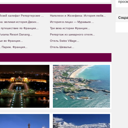
просм
ский халифат Репортерские ...
Наполеон и Жозефина: История любв...
Соцз
а: великая история Двоих...
История в лицах — Муравьев ...
 путешествие по Франции...
Три века истории Франции...
urama Resort Danang...
Репортаж из шикарного отеля...
ье во Франции...
Отель Swiss Village...
. Париж. Франция...
Отель Шевалье...