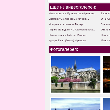
Еще из видеогалереи:
Наша история. Путешествия Франция...
Европей
Знаменитые любовные истории...
Он и Он
Истории в деталях — Маркус ...
Винное
Париж, Ле Бурже, 49 Аэрокосмическ...
Отель F
Путешествия с Faberlic. Италия и ...
Помест
Курорт Evian (Эвиан), Франция...
Mancart
Фотогалерея: