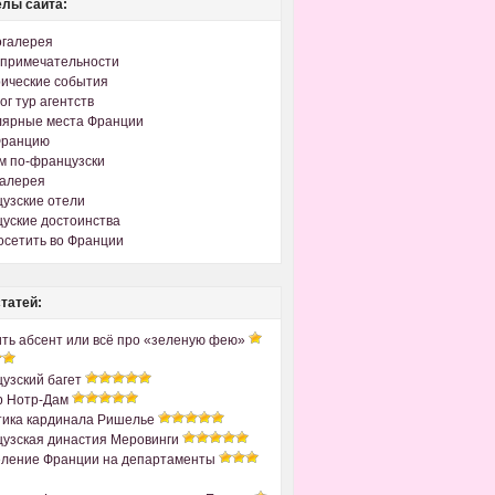
лы сайта:
огалерея
примечательности
ические события
ог тур агентств
лярные места Франции
Францию
м по-французски
галерея
узские отели
уские достоинства
осетить во Франции
татей:
ить абсент или всё про «зеленую фею»
узский багет
р Нотр-Дам
ика кардинала Ришелье
узская династия Меровинги
ление Франции на департаменты