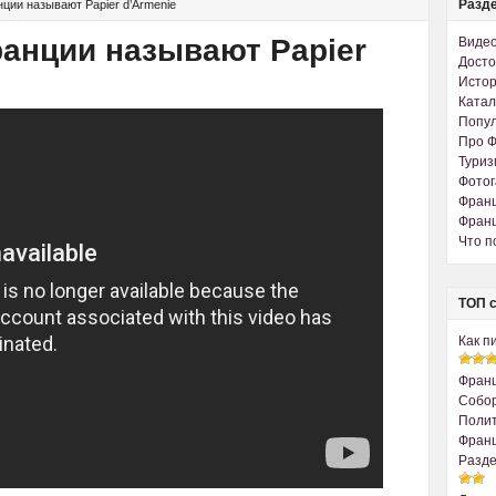
Разде
нции называют Papier d’Armenie
ранции называют Papier
Виде
Досто
Истор
Катал
Попу
Про 
Туриз
Фото
Франц
Франц
Что п
ТОП с
Как п
Франц
Собо
Полит
Франц
Разде