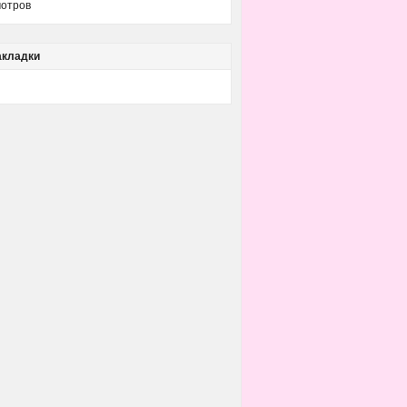
отров
акладки