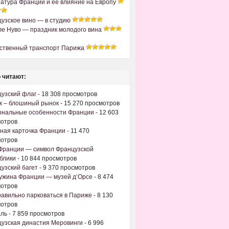
атура Франции и ее влияние на Европу
узское вино — в студию
е Нуво — праздник молодого вина
ственный транспорт Парижа
 читают:
узский флаг
- 18 308 просмотров
 – блошиный рынок
- 15 270 просмотров
ональные особенности Франции
- 12 603
отров
ная карточка Франции
- 11 470
отров
Франции — символ Французской
блики
- 10 844 просмотров
узский багет
- 9 370 просмотров
жина Франции — музей д’Орсе
- 8 474
отров
равильно парковаться в Париже
- 8 130
отров
аль
- 7 859 просмотров
узская династия Меровинги
- 6 996