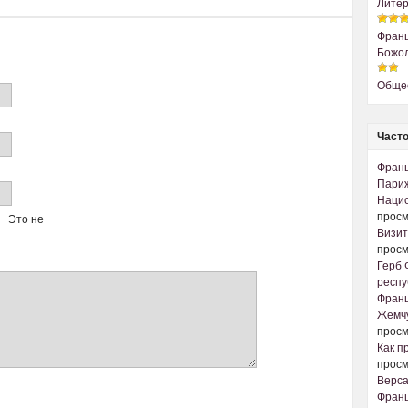
Литер
Франц
Божол
Обще
Часто
Франц
Париж
Наци
просм
Это не
Визит
просм
Герб 
респу
Франц
Жемчу
просм
Как п
просм
Верс
Франц