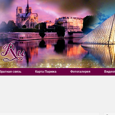
братная связь
Карта Парижа
Фотогалерея
Видео